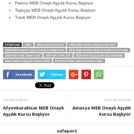
Patnos MEB Onaylı Aşçılık Kursu Başlıyor
Taşlıçay MEB Onaylı Aşçılık Kursu Başlıyor
Tutak MEB Onaylı Aşçılık Kursu Başlıyor
ETİKETLER
AĞRI
AĞRI AŞÇILIK KURSU
AĞRI MEB ONAYLI AŞÇILIK BELGESI
AĞRI MEB ONAYLI AŞÇILIK KURSU BAŞLIYOR
AĞRI MEB ONAYLI AŞÇILIK KURSU FIYATLARI
AĞRI MUTFAK SANATLARI
AĞRI MUTFAK ŞEFI
AĞRI MYK AŞÇILIK BELGELENDIRME
MEB ONAYLI AŞÇILIK KURSU AĞRI
PROFESYONEL AŞÇILIK KURSU AĞRI
Facebook
Twitter
Önceki makale
Sonraki makale
Afyonkarahisar MEB Onaylı
Amasya MEB Onaylı Aşçılık
Aşçılık Kursu Başlıyor
Kursu Başlıyor
safeport