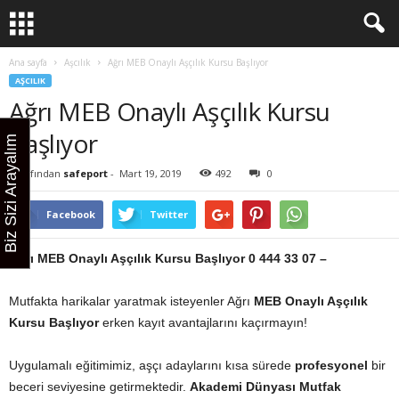
Ana sayfa
Aşcılık
Ağrı MEB Onaylı Aşçılık Kursu Başlıyor
AŞCILIK
Ağrı MEB Onaylı Aşçılık Kursu
Başlıyor
Biz Sizi Arayalım
Tarafından
safeport
-
Mart 19, 2019
492
0
Facebook
Twitter
Ağrı MEB Onaylı Aşçılık Kursu Başlıyor 0
444 33 07 –
Mutfakta harikalar yaratmak isteyenler Ağrı
MEB Onaylı Aşçılık
Kursu Başlıyor
erken kayıt avantajlarını kaçırmayın!
Uygulamalı eğitimimiz, aşçı adaylarını kısa sürede
profesyonel
bir
beceri seviyesine getirmektedir.
Akademi Dünyası Mutfak