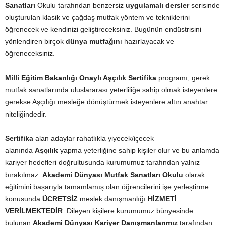
Sanatları
Okulu tarafından benzersiz
uygulamalı dersler
serisinde
oluşturulan klasik ve çağdaş mutfak yöntem ve tekniklerini
öğrenecek ve kendinizi geliştireceksiniz. Bugünün endüstrisini
yönlendiren birçok
dünya mutfağın
ı hazırlayacak ve
öğreneceksiniz.
Milli Eğitim Bakanlığı Onaylı Aşçılık Sertifika
programı, gerek
mutfak sanatlarında uluslararası yeterliliğe sahip olmak isteyenlere
gerekse Aşçılığı mesleğe dönüştürmek isteyenlere altın anahtar
niteliğindedir.
Sertifika
alan adaylar rahatlıkla yiyecek/içecek
alanında
Aşçılık
yapma yeterliğine sahip kişiler olur ve bu anlamda
kariyer hedefleri doğrultusunda kurumumuz tarafından yalnız
bırakılmaz.
Akademi Dünyası Mutfak Sanatları Okulu
olarak
eğitimini başarıyla tamamlamış olan öğrencilerini işe yerleştirme
konusunda
ÜCRETSİZ
meslek danışmanlığı
HİZMETİ
VERİLMEKTEDİR
. Dileyen kişilere kurumumuz bünyesinde
bulunan
Akademi Dünyası Kariyer Danışmanlarımız
tarafından