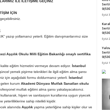
LARIMIZ İLE İLETİŞİME GEÇİNİZ
Serti
0(530
TİŞİM İÇİN
Eylül 
geçebilirsiniz.
Karab
Serti
;
0(530
K” yazıp yollamanız yeterli. Eğitim danışmanlarımız size
Eylül 
Yalov
Serti
i Aşçılık Okulu Milli Eğitim Bakanlığı onaylı sertifika
0(530
Eylül 
en kalite eğitim hizmetini vermeye devam ediyor.
İstanbul
üncel yemek pişirme teknikleri ile ilgili eğitim alma şansı
miz için aşağıdaki formu doldurmanız yeterli.
İstanbul
lk gelen kurum
Akademi Dünyası Mutfak Sanatları okulu
rofesyonel mutfak eğitimi alma şansı yakalayacaksınız.
kullanarak, hijyen ve sanitasyon kurallarına uygun yiyecek
eterliliklerine sahip nitelikli kişidir.
içecek alanında
Aşçılık
yapma yeterliğine sahip kişiler olur ve