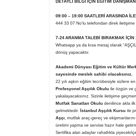
DETAYLI BİLGİ İÇİN EĞİTİM DANIŞMAN
09:00 – 19:00 SAATLERİ ARASINDA İLE
444 33 07 No’lu telefondan direk iletişime 
7-24 ARANMA TALEBİ BIRAKMAK İÇİN 
Whatsapp ya da kısa mesaj olarak “AŞÇILI
dönüş yapacaktır.
Akademi Dünyası Eğitim ve Kültür Merkez
sayesinde meslek sahibi olacaksınız.
22 yılı aşkın eğitim tecrübesiyle sizlere 
Profesyonel Aşçılık Okulu
ile özgün ve g
yakalayacaksınız. Sizinle iletişime geçme
Mutfak Sanatları Okulu
denilince akla i
gelmektedir.
İstanbul
Aşçılık Kursu
ile p
Aşçı
, mutfak araç-gereç ve ekipmanlarını 
üretimi yapma ve servise hazır hale getirme y
Sertifika alan adaylar rahatlıkla yiyecek/