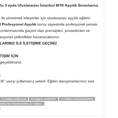
u 3 ayda Uluslararası İstanbul MYK Aşçılık Sınavlarına
 ile yönetmek isteyenler için uluslararası aşçılık eğitimi
l
Profesyonel Aşçılık
kursu sayesinde profesyonel yemek
azırlanmasında geçerli olan prensipleri, prosedürleri ve
fesyonel yetkinlikleri kazanacaksınız
LARIMIZ İLE İLETİŞİME GEÇİNİZ
TİŞİM İÇİN
geçebilirsiniz.
;
K” yazıp yollamanız yeterli. Eğitim danışmanlarımız size
İSTANBUL BAĞCILAR
İSTANBUL ESENYURT
İSTANBUL KÜÇÜKÇEKMECE
NEL PASTACILIK KURSU İSTANBUL