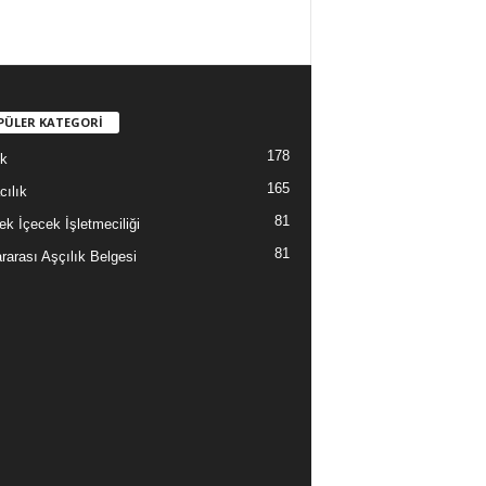
PÜLER KATEGORİ
178
ık
165
cılık
81
ek İçecek İşletmeciliği
81
rarası Aşçılık Belgesi