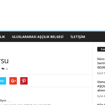
LIK
ULUSLARARASI AŞÇILIK BELGESI
İLETIŞIM
So
rsu
Düzce
Serti
0(530
0
Eylül 
ter
Osma
AŞÇIL
alını
Eylül 
liyor….
Kilis