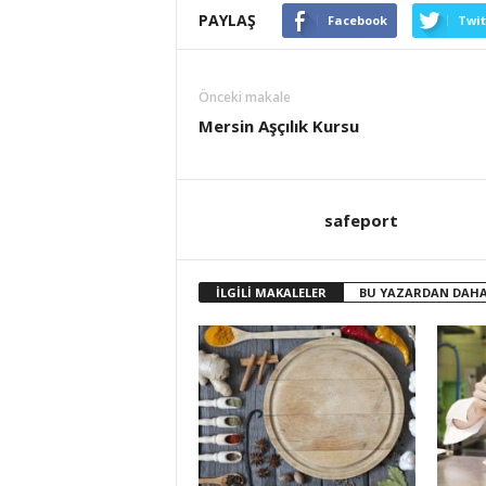
PAYLAŞ
Facebook
Twit
Önceki makale
Mersin Aşçılık Kursu
safeport
İLGİLİ MAKALELER
BU YAZARDAN DAHA