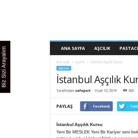
M
u
t
f
a
k
M
ANA SAYFA
AŞCILIK
PASTACI
Biz Sizi Arayalım
e
s
Ana sayfa
Aşcılık
İstanbul Aşçılık Kursu
l
AŞCILIK
e
İstanbul Aşçılık Ku
k
K
u
Tarafından
safeport
-
Ocak 13, 2019
500
r
s
PAYLAŞ
Facebook
Twit
u
İstanbul Aşçılık Kursu
Yeni Bir MESLEK Yeni Bir Kariyer seni bek