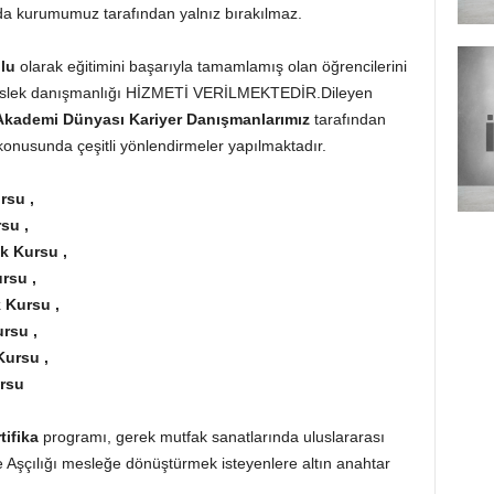
da kurumumuz tarafından yalnız bırakılmaz.
lu
olarak eğitimini başarıyla tamamlamış olan öğrencilerini
lek danışmanlığı HİZMETİ VERİLMEKTEDİR.Dileyen
Akademi Dünyası Kariyer Danışmanlarımız
tarafından
onusunda çeşitli yönlendirmeler yapılmaktadır.
rsu ,
su ,
k Kursu ,
rsu ,
 Kursu ,
ursu
,
Kursu ,
ursu
tifika
programı, gerek mutfak sanatlarında uluslararası
e Aşçılığı mesleğe dönüştürmek isteyenlere altın anahtar