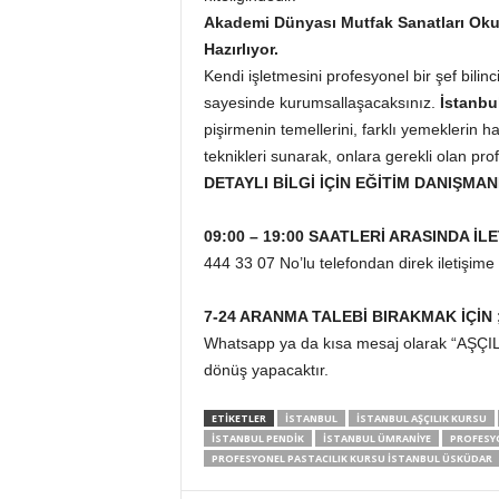
Akademi Dünyası Mutfak Sanatları Okul
Hazırlıyor.
Kendi işletmesini profesyonel bir şef bilinci
sayesinde kurumsallaşacaksınız.
İstanbu
pişirmenin temellerini, farklı yemeklerin h
teknikleri sunarak, onlara gerekli olan pro
DETAYLI BİLGİ İÇİN EĞİTİM DANIŞMAN
09:00 – 19:00 SAATLERİ ARASINDA İLE
444 33 07 No’lu telefondan direk iletişime 
7-24 ARANMA TALEBİ BIRAKMAK İÇİN 
Whatsapp ya da kısa mesaj olarak “AŞÇILI
dönüş yapacaktır.
ETİKETLER
İSTANBUL
İSTANBUL AŞÇILIK KURSU
İSTANBUL PENDIK
İSTANBUL ÜMRANIYE
PROFESYO
PROFESYONEL PASTACILIK KURSU İSTANBUL ÜSKÜDAR