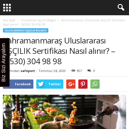
Ana sayfa
Uluslararası Aşçılık Belgesi
Kahramanmaraş Uluslararası AŞÇILIK Sertifikası
Nasıl alınır? – 0(530) 304 98 98
ULUSLARARASI AŞÇILIK BELGESI
Kahramanmaraş Uluslararası
Biz Sizi Arayalım
AŞÇILIK Sertifikası Nasıl alınır? –
0(530) 304 98 98
Tarafından
safeport
-
Temmuz 24, 2020
307
0
Facebook
Twitter