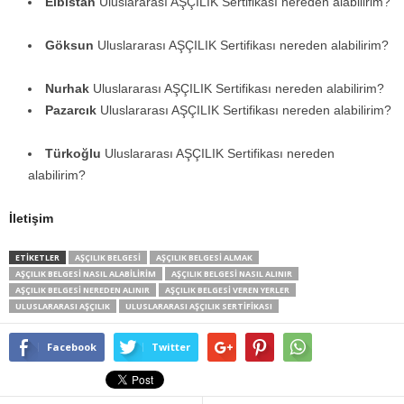
Elbistan
Uluslararası AŞÇILIK Sertifikası nereden alabilirim?
Göksun
Uluslararası AŞÇILIK Sertifikası nereden alabilirim?
Nurhak
Uluslararası AŞÇILIK Sertifikası nereden alabilirim?
Pazarcık
Uluslararası AŞÇILIK Sertifikası nereden alabilirim?
Türkoğlu
Uluslararası AŞÇILIK Sertifikası nereden
alabilirim?
İletişim
ETİKETLER
AŞÇILIK BELGESI
AŞÇILIK BELGESI ALMAK
AŞÇILIK BELGESI NASIL ALABILIRIM
AŞÇILIK BELGESI NASIL ALINIR
AŞÇILIK BELGESI NEREDEN ALINIR
AŞÇILIK BELGESI VEREN YERLER
ULUSLARARASI AŞÇILIK
ULUSLARARASI AŞÇILIK SERTIFIKASI
Facebook
Twitter