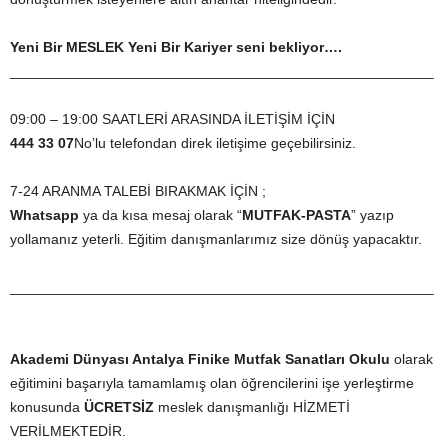
Yeni Bir MESLEK Yeni Bir Kariyer seni bekliyor….
_____________________________________________________
09:00 – 19:00 SAATLERİ ARASINDA İLETİŞİM İÇİN
444 33 07
No’lu telefondan direk iletişime geçebilirsiniz.
7-24 ARANMA TALEBİ BIRAKMAK İÇİN ;
Whatsapp
ya da kısa mesaj olarak “
MUTFAK-PASTA
” yazıp
yollamanız yeterli. Eğitim danışmanlarımız size dönüş yapacaktır.
_____________________________________________________
Akademi Dünyası
Antalya Finike
Mutfak Sanatları Okulu
olarak
eğitimini başarıyla tamamlamış olan öğrencilerini işe yerleştirme
konusunda
ÜCRETSİZ
meslek danışmanlığı HİZMETİ
VERİLMEKTEDİR.