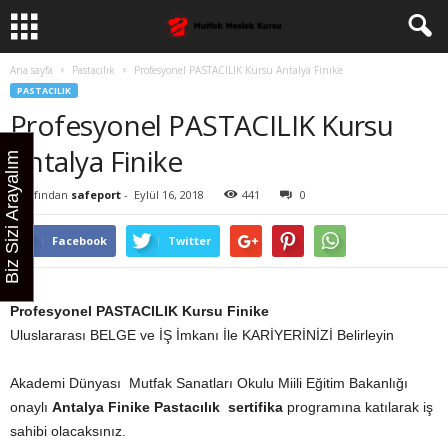
Ana sayfa
Pastacılık
Profesyonel PASTACILIK Kursu Antalya Finike
PASTACILIK
Profesyonel PASTACILIK Kursu
Antalya Finike
Biz Sizi Arayalım
Tarafından
safeport
-
Eylül 16, 2018
441
0
Facebook
Twitter
Profesyonel PASTACILIK Kursu Finike
Uluslararası BELGE ve İŞ İmkanı İle KARİYERİNİZİ Belirleyin
Akademi Dünyası Mutfak Sanatları Okulu Miili Eğitim Bakanlığı
onaylı
Antalya Finike
Pastacılık sertifika
programına katılarak iş
sahibi olacaksınız.