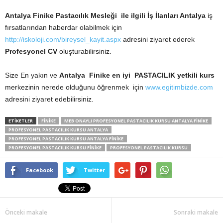
Antalya Finike Pastacılık Mesleği ile ilgili İş İlanları Antalya
iş
fırsatlarından haberdar olabilmek için
http://iskoloji.com/bireysel_kayit.aspx
adresini ziyaret ederek
Profesyonel CV
oluşturabilirsiniz.
Size En yakın ve
Antalya Finike
en iyi PASTACILIK yetkili kurs
merkezinin nerede olduğunu öğrenmek için
www.egitimbizde.com
adresini ziyaret edebilirsiniz.
ETİKETLER
FINIKE
MEB ONAYLI PROFESYONEL PASTACILIK KURSU ANTALYA FINIKE
PROFESYONEL PASTACILIK KURSU ANTALYA
PROFESYONEL PASTACILIK KURSU ANTALYA FINIKE
PROFESYONEL PASTACILIK KURSU FINIKE
PROFESYONEL PASTACILIK KURSU
Facebook
Twitter
Önceki makale
Sonraki makale