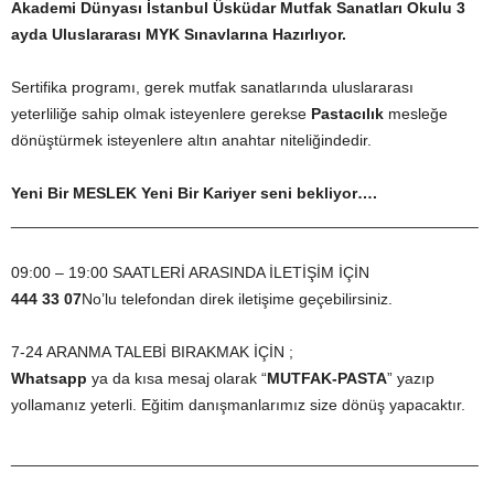
Akademi Dünyası İstanbul Üsküdar
Mutfak Sanatları Okulu
3
ayda Uluslararası MYK Sınavlarına Hazırlıyor.
Sertifika programı, gerek mutfak sanatlarında uluslararası
yeterliliğe sahip olmak isteyenlere gerekse
Pastacılık
mesleğe
dönüştürmek isteyenlere altın anahtar niteliğindedir.
Yeni Bir MESLEK Yeni Bir Kariyer seni bekliyor….
_____________________________________________________
09:00 – 19:00 SAATLERİ ARASINDA İLETİŞİM İÇİN
444 33 07
No’lu telefondan direk iletişime geçebilirsiniz.
7-24 ARANMA TALEBİ BIRAKMAK İÇİN ;
Whatsapp
ya da kısa mesaj olarak “
MUTFAK-PASTA
” yazıp
yollamanız yeterli. Eğitim danışmanlarımız size dönüş yapacaktır.
_____________________________________________________