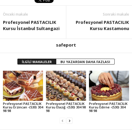
Önceki makale
Sonraki makale
Profesyonel PASTACILIK
Profesyonel PASTACILIK
Kursu İstanbul Sultangazi
Kursu Kastamonu
safeport
İLGİLİ MAKALELER
BU YAZARDAN DAHA FAZLASI
Profesyonel PASTACILIK
Profesyonel PASTACILIK
Profesyonel PASTACILIK
Kursu Erzincan -(530) 304
Kursu Elazığ -(530) 304 98
Kursu Edirne -(530) 304
98 98
98
98 98