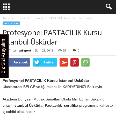
Ana sayfa
Pastacılık
Profesyonel PASTACILIK Kursu İstanbul Üsküdar
PASTACILIK
Profesyonel PASTACILIK Kursu
İstanbul Üsküdar
Biz Sizi Arayalım
Tarafından
safeport
-
Ekim 23, 2018
531
0
Facebook
Twitter
Profesyonel PASTACILIK Kursu İstanbul Üsküdar
Uluslararası BELGE ve İŞ İmkanı İle KARİYERİNİZİ Belirleyin
Akademi Dünyası Mutfak Sanatları Okulu Miili Eğitim Bakanlığı
onaylı
İstanbul Üsküdar
Pastacılık sertifika
programına katılarak
iş sahibi olacaksınız.