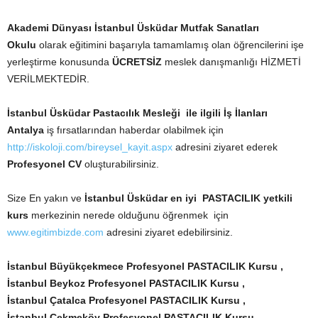
Akademi Dünyası İstanbul Üsküdar
Mutfak Sanatları
Okulu
olarak eğitimini başarıyla tamamlamış olan öğrencilerini işe
yerleştirme konusunda
ÜCRETSİZ
meslek danışmanlığı HİZMETİ
VERİLMEKTEDİR.
İstanbul Üsküdar Pastacılık Mesleği ile ilgili İş İlanları
Antalya
iş fırsatlarından haberdar olabilmek için
http://iskoloji.com/bireysel_kayit.aspx
adresini ziyaret ederek
Profesyonel CV
oluşturabilirsiniz.
Size En yakın ve
İstanbul Üsküdar en iyi PASTACILIK yetkili
kurs
merkezinin nerede olduğunu öğrenmek için
www.egitimbizde.com
adresini ziyaret edebilirsiniz.
İstanbul Büyükçekmece Profesyonel PASTACILIK Kursu ,
İstanbul Beykoz Profesyonel PASTACILIK Kursu ,
İstanbul Çatalca Profesyonel PASTACILIK Kursu ,
İstanbul Çekmeköy Profesyonel PASTACILIK Kursu ,