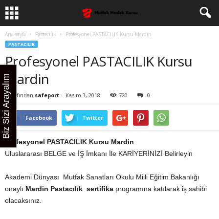
Ana sayfa
Pastacılık
Profesyonel PASTACILIK Kursu Mardin
PASTACILIK
Profesyonel PASTACILIK Kursu
Mardin
Biz Sizi Arayalım
Tarafından
safeport
-
Kasım 3, 2018
720
0
Facebook
Twitter
Profesyonel PASTACILIK Kursu Mardin
Uluslararası BELGE ve İŞ İmkanı İle KARİYERİNİZİ Belirleyin
Akademi Dünyası Mutfak Sanatları Okulu Miili Eğitim Bakanlığı
onaylı
Mardin
Pastacılık sertifika
programına katılarak iş sahibi
olacaksınız.