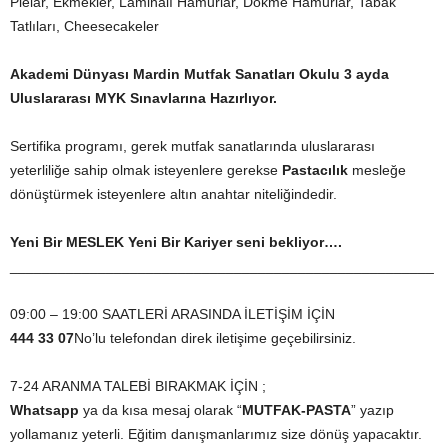
Pielar, Ekmekler, Laminalı Hamurlar, Dökme Hamurlar, Tabak
Tatlıları, Cheesecakeler
Akademi Dünyası Mardin
Mutfak Sanatları Okulu
3 ayda
Uluslararası MYK Sınavlarına Hazırlıyor.
Sertifika programı, gerek mutfak sanatlarında uluslararası
yeterliliğe sahip olmak isteyenlere gerekse
Pastacılık
mesleğe
dönüştürmek isteyenlere altın anahtar niteliğindedir.
Yeni Bir MESLEK Yeni Bir Kariyer seni bekliyor….
_____________________________________________________
09:00 – 19:00 SAATLERİ ARASINDA İLETİŞİM İÇİN
444 33 07
No’lu telefondan direk iletişime geçebilirsiniz.
7-24 ARANMA TALEBİ BIRAKMAK İÇİN ;
Whatsapp
ya da kısa mesaj olarak “
MUTFAK-PASTA
” yazıp
yollamanız yeterli. Eğitim danışmanlarımız size dönüş yapacaktır.