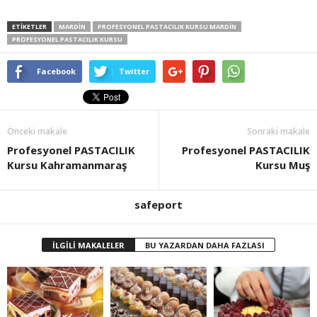
ETİKETLER
MARDIN
PROFESYONEL PASTACILIK KURSU MARDIN
PROFESYONEL PASTACILIK KURSU
Facebook
Twitter
Önceki makale
Sonraki makale
Profesyonel PASTACILIK
Profesyonel PASTACILIK
Kursu Kahramanmaraş
Kursu Muş
safeport
İLGİLİ MAKALELER
BU YAZARDAN DAHA FAZLASI