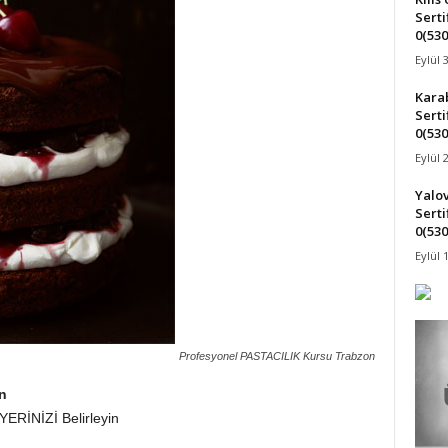
Serti
0(530
Eylül 
Karab
Serti
0(530
Eylül 
Yalov
Serti
0(530
Eylül 
Profesyonel PASTACILIK Kursu Trabzon
n
YERİNİZİ Belirleyin