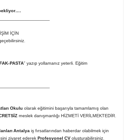
bekliyor….
____________________
İŞİM İÇİN
eçebilirsiniz.
FAK-PASTA
” yazıp yollamanız yeterli. Eğitim
____________________
tları Okulu
olarak eğitimini başarıyla tamamlamış olan
CRETSİZ
meslek danışmanlığı HİZMETİ VERİLMEKTEDİR.
İlanları Antalya
iş fırsatlarından haberdar olabilmek için
sini ziyaret ederek
Profesyonel CV
oluşturabilirsiniz.