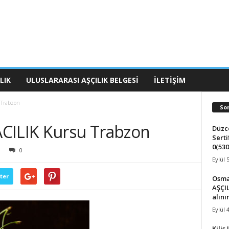
LIK
ULUSLARARASI AŞÇILIK BELGESI
İLETIŞIM
 Trabzon
So
CILIK Kursu Trabzon
Düzce
Serti
0(530
0
Eylül 
ter
Osma
AŞÇIL
alını
Eylül 
Kilis