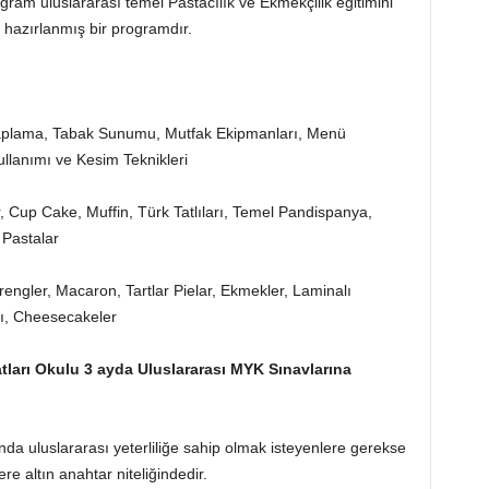
rogram uluslararası temel Pastacılık ve Ekmekçilik eğitimini
e hazırlanmış bir programdır.
;
esaplama, Tabak Sunumu, Mutfak Ekipmanları, Menü
llanımı ve Kesim Teknikleri
er, Cup Cake, Muffin, Türk Tatlıları, Temel Pandispanya,
 Pastalar
ngler, Macaron, Tartlar Pielar, Ekmekler, Laminalı
rı, Cheesecakeler
tları Okulu
3 ayda Uluslararası MYK Sınavlarına
nda uluslararası yeterliliğe sahip olmak isteyenlere gerekse
 altın anahtar niteliğindedir.