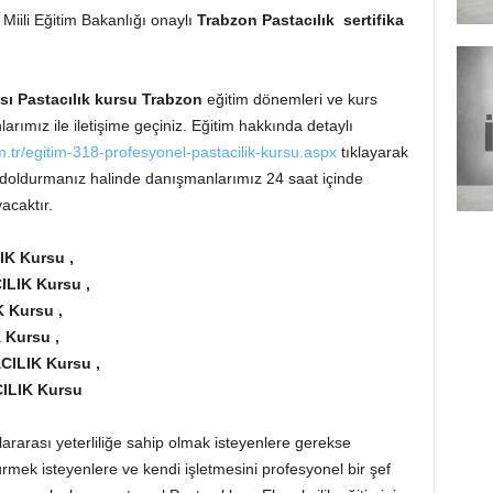
iili Eğitim Bakanlığı onaylı
Trabzon
Pastacılık sertifika
.
ası
Pastacılık kursu Trabzon
eğitim dönemleri ve kurs
larımız ile iletişime geçiniz. Eğitim hakkında detaylı
.tr/egitim-318-profesyonel-pastacilik-kursu.aspx
tıklayarak
unu doldurmanız halinde danışmanlarımız 24 saat içinde
acaktır.
IK Kursu ,
ILIK Kursu ,
 Kursu ,
 Kursu ,
CILIK Kursu ,
CILIK Kursu
ararası yeterliliğe sahip olmak isteyenlere gerekse
rmek isteyenlere ve kendi işletmesini profesyonel bir şef