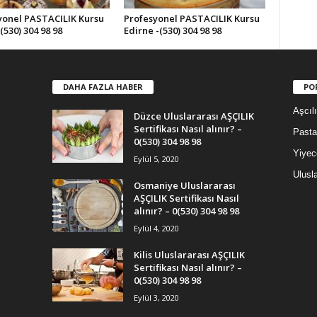
yonel PASTACILIK Kursu
Profesyonel PASTACILIK Kursu
-(530) 304 98 98
Edirne -(530) 304 98 98
DAHA FAZLA HABER
PO
Aşcıl
Düzce Uluslararası AŞÇILIK
Sertifikası Nasıl alınır? –
Pasta
0(530) 304 98 98
Yiyec
Eylül 5, 2020
Ulusla
Osmaniye Uluslararası
AŞÇILIK Sertifikası Nasıl
alınır? – 0(530) 304 98 98
Eylül 4, 2020
Kilis Uluslararası AŞÇILIK
Sertifikası Nasıl alınır? –
0(530) 304 98 98
Eylül 3, 2020