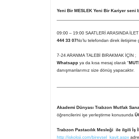
Yeni Bir MESLEK Yeni Bir Kariyer seni 
_________________________________
09:00 – 19:00 SAATLERİ ARASINDA İLET
444 33 07
No’lu telefondan direk iletişime g
7-24 ARANMA TALEBİ BIRAKMAK İÇİN ;
Whatsapp
ya da kısa mesaj olarak “
MUT
danışmanlarımız size dönüş yapacaktır.
_________________________________
Akademi Dünyası Trabzon
Mutfak Sana
öğrencilerini işe yerleştirme konusunda
Ü
Trabzon Pastacılık Mesleği ile ilgili İş 
http://iskoloji.com/bireysel_kayit.aspx
adre