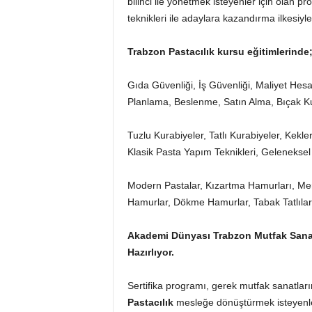
bilinci ile yönetmek isteyenler için olan p
teknikleri ile adaylara kazandırma ilkesiyl
Trabzon Pastacılık kursu eğitimlerinde
Gıda Güvenliği, İş Güvenliği, Maliyet H
Planlama, Beslenme, Satın Alma, Bıçak Ku
Tuzlu Kurabiyeler, Tatlı Kurabiyeler, Kekl
Klasik Pasta Yapım Teknikleri, Geleneksel
Modern Pastalar, Kızartma Hamurları, Mere
Hamurlar, Dökme Hamurlar, Tabak Tatlıla
Akademi Dünyası Trabzon
Mutfak Sana
Hazırlıyor.
Sertifika programı, gerek mutfak sanatları
Pastacılık
mesleğe dönüştürmek isteyenlere