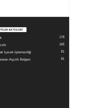
PÜLER KATEGORİ
178
ık
165
cılık
81
ek İçecek İşletmeciliği
81
rarası Aşçılık Belgesi