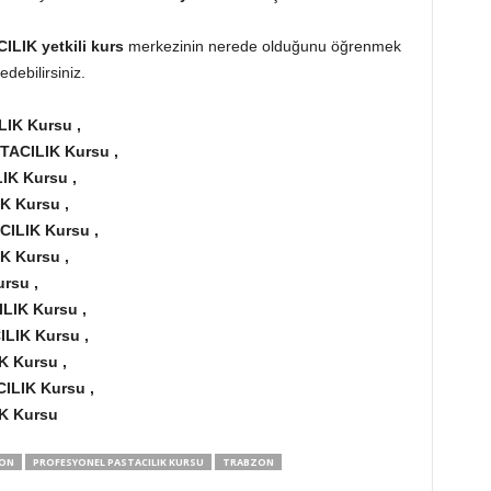
LIK yetkili kurs
merkezinin nerede olduğunu öğrenmek
edebilirsiniz.
IK Kursu ,
TACILIK Kursu ,
IK Kursu ,
K Kursu ,
CILIK Kursu ,
K Kursu ,
rsu ,
LIK Kursu ,
ILIK Kursu ,
K Kursu ,
ILIK Kursu ,
IK Kursu
ZON
PROFESYONEL PASTACILIK KURSU
TRABZON