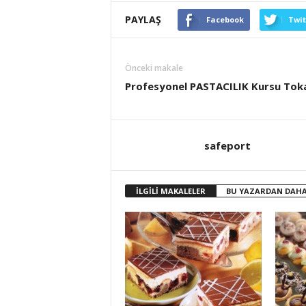
PAYLAŞ
Facebook
Twit
Önceki makale
Profesyonel PASTACILIK Kursu Tok
safeport
İLGİLİ MAKALELER
BU YAZARDAN DAHA