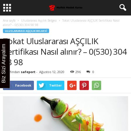
Ana sayfa
Uluslararası Aşçılık Belgesi
Tokat Uluslararası AŞÇILIK Sertifikası Nasıl
alınır? – 0(530) 304 98 98
ULUSLARARASI AŞÇILIK BELGESI
Tokat Uluslararası AŞÇILIK
Biz Sizi Arayalım
Sertifikası Nasıl alınır? – 0(530) 304
98 98
Tarafından
safeport
-
Ağustos 12, 2020
296
0
Facebook
Twitter