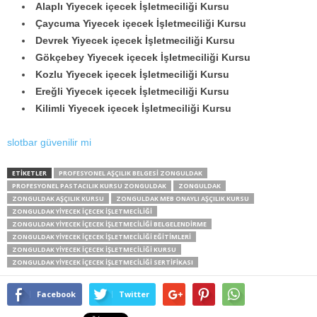
Alaplı Yiyecek içecek İşletmeciliği Kursu
Çaycuma Yiyecek içecek İşletmeciliği Kursu
Devrek Yiyecek içecek İşletmeciliği Kursu
Gökçebey Yiyecek içecek İşletmeciliği Kursu
Kozlu Yiyecek içecek İşletmeciliği Kursu
Ereğli Yiyecek içecek İşletmeciliği Kursu
Kilimli Yiyecek içecek İşletmeciliği Kursu
slotbar güvenilir mi
ETİKETLER
PROFESYONEL AŞÇILIK BELGESI ZONGULDAK
PROFESYONEL PASTACILIK KURSU ZONGULDAK
ZONGULDAK
ZONGULDAK AŞÇILIK KURSU
ZONGULDAK MEB ONAYLI AŞÇILIK KURSU
ZONGULDAK YIYECEK IÇECEK İŞLETMECILIĞI
ZONGULDAK YIYECEK IÇECEK İŞLETMECILIĞI BELGELENDIRME
ZONGULDAK YIYECEK IÇECEK İŞLETMECILIĞI EĞITIMLERI
ZONGULDAK YIYECEK IÇECEK İŞLETMECILIĞI KURSU
ZONGULDAK YIYECEK IÇECEK İŞLETMECILIĞI SERTIFIKASI
Facebook
Twitter