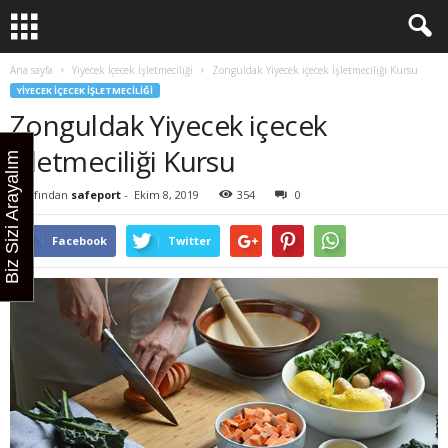
Ana sayfa
Yiyecek İçecek İşletmeciliği
Zonguldak Yiyecek içecek İşletmeciliği Kursu
YIYECEK İÇECEK İŞLETMECILIĞI
Zonguldak Yiyecek içecek
İşletmeciliği Kursu
Biz Sizi Arayalım
Tarafından
safeport
-
Ekim 8, 2019
354
0
Facebook
Twitter