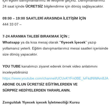
için eğitim danışmanlarımız ile iletişime geçiniz. Danışmanlarımız
24 saat içinde
ÜCRETSİZ
bilgilendirme için dönüş sağlayacaktır.
09:00 – 19:00 SAATLERİ ARASINDA İLETİŞİM İÇİN
444 33 07 –
7-24 ARANMA TALEBİ BIRAKMAK İÇİN ;
Whatsapp
ya da kısa mesaj olarak “
Yiyecek İçecek
” yazıp
yollamanız yeterli. Eğitim danışmanlarımız mesai saatleri içerisinde
size dönüş yapacaktır.
YOU TUBE
kanalımızı ziyaret ederek örnek video anlatımını
inceleyebilirsiniz
https://www.youtube.com/channel/UCUvKYFn0BE_lvFkdNWAm8JA
ABONE OLUN ÜCRETSİZ EĞİTİMLERDEN VE
SÜRPRİZ HEDİYELERDEN YARARLANIN.
Zonguldak Yiyecek içecek İşletmeciliği Kursu